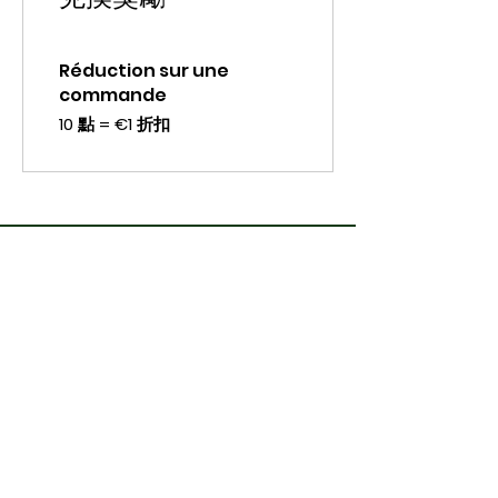
Réduction sur une
commande
10 點 = €1 折扣
接触
01 40 52 11 65
parismashita@gmail.com
巴黎马下
地址
餐厅 MA-SHITA
纳尔赛普瓦里埃街 9 号
75014 巴黎